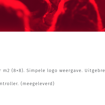
per m2 (8×8). Simpele logo weergave. Uitgebr
troller. (meegeleverd)