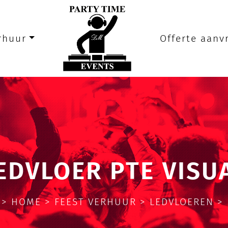
rhuur
Offerte aanv
EDVLOER PTE VISU
 >
HOME
>
FEEST VERHUUR
>
LEDVLOEREN
>