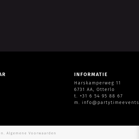
AR
INFORMATIE
Harskamperweg 11
6731 AA, Otterlo
t.
+31 6 54 95 88 67
m.
info@partytimeevents
en.
Algemene Voorwaarden