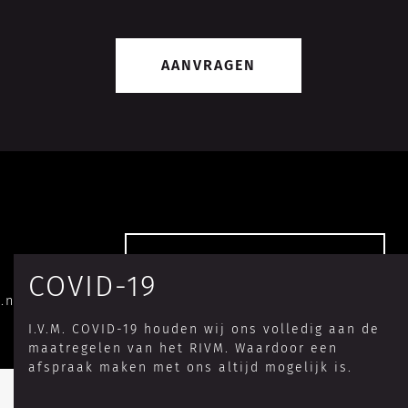
AANVRAGEN
OFFERTE AANVRAGEN
COVID-19
.nl
I.V.M. COVID-19 houden wij ons volledig aan de
maatregelen van het RIVM. Waardoor een
afspraak maken met ons altijd mogelijk is.
Ontwerp & realisatie:
Wiwi Websolutions