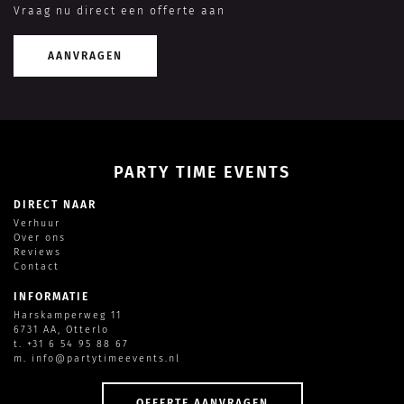
Vraag nu direct een offerte aan
AANVRAGEN
PARTY TIME EVENTS
DIRECT NAAR
Verhuur
Over ons
Reviews
Contact
INFORMATIE
Harskamperweg 11
6731 AA, Otterlo
t.
+31 6 54 95 88 67
m.
info@partytimeevents.nl
OFFERTE AANVRAGEN